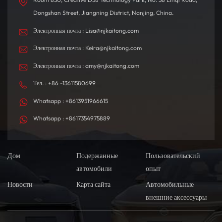
Dongshan Street, Jiangning District, Nanjing, China.
Электронная почта : Lisa@njkaitong.com
Электронная почта : Keira@njkaitong.com
Электронная почта : amy@njkaitong.com
Тел. : +86 -13611580699
Whatsapp : +8613951966615
Whatsapp : +8617354975889
Дом
Подержанные
Пользовательский
автомобили
опыт
Новости
Карта сайта
Автомобильные
внешние аксессуары