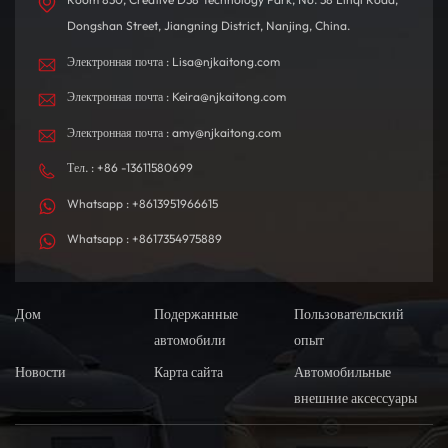
Dongshan Street, Jiangning District, Nanjing, China.
Электронная почта : Lisa@njkaitong.com
Электронная почта : Keira@njkaitong.com
Электронная почта : amy@njkaitong.com
Тел. : +86 -13611580699
Whatsapp : +8613951966615
Whatsapp : +8617354975889
Дом
Подержанные
Пользовательский
автомобили
опыт
Новости
Карта сайта
Автомобильные
внешние аксессуары