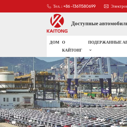
Тел. : +86 -13611580699
Электрон
Доступные автомобили
ДОМ
О
ПОДЕРЖАННЫЕ А
КАЙТОНГ