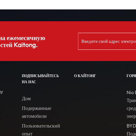
на ежемесячную
стей Kaitong.
ПОДПИСЫВАЙТЕСЬ
О КАЙТОНГ
ГОР
НА НАС
gy
Nio 
Дом
Тра
Подержанные
сред
автомобили
эне
Пользовательский
BYD
опыт
Под