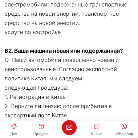
электромобили, подержанные транспортные
средства на новой энергии, транспортное
средство на новой энергии.
услуги по настройке.
В2. Ваша машина новая или подержанная?
О: Наши автомобили совершенно новые и
неиспользованные. Согласно экспортной
политике Китая, мы следуем
следующая процедура:
1. Регистрация в Китае
2. Верните лицензию после прибытия в
экспортный порт Китая.
3. Новый автомобиль будет экспортирован
непосредственно в вашу страну после
Дом
Продукты
Контакт
WhatsApp