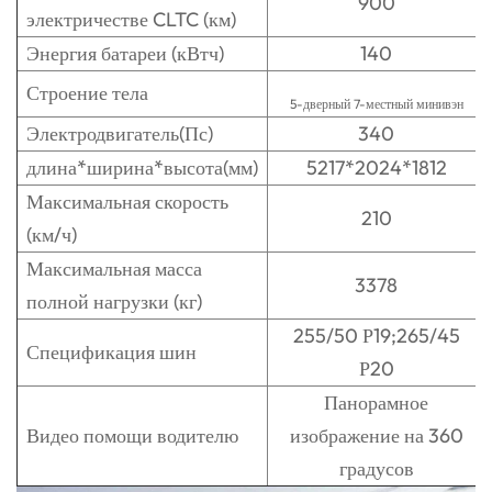
900
электричестве CLTC (км)
Энергия батареи (кВтч)
140
Строение тела
5-дверный 7-местный минивэн
Электродвигатель(Пс)
340
длина*ширина*высота(мм)
5217*2024*1812
Максимальная скорость
210
(км/ч)
Максимальная масса
3378
полной нагрузки (кг)
255/50 Р19;265/45
Спецификация шин
Р20
Панорамное
Видео помощи водителю
изображение на 360
градусов