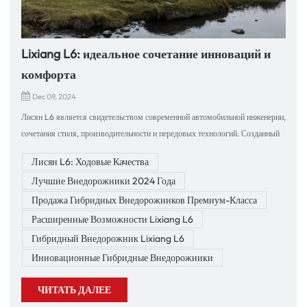
Lixiang L6: идеальное сочетание инноваций и
комфорта
Dec 09, 2024
Лисян L6 является свидетельством современной автомобильной инженерии,
сочетания стиля, производительности и передовых технологий. Созданный
для водителей, которые требуют лучшего, L6 обещает непревзойденные
Лисян L6: Ходовые Качества
впечатления от вождения. Наша компания специализируется на экспорте
Лучшие Внедорожники 2024 Года
высококачественных автомобилей и аксессуаров, опираясь на более чем
десятилетний опыт работы в международной торговле. Мы с гордостью
Продажа Гибридных Внедорожников Премиум-Класса
представляем Lixiang L6 взыскательным покупателям по всему
Расширенные Возможности Lixiang L6
миру.Непревзойденная динамика вожденияВождение Lixiang L6 —
Гибридный Внедорожник Lixiang L6
настоящее откровение. Его гибридная трансмиссия органично сочетает в
Инновационные Гибридные Внедорожники
себе электрические технологии и технологии внутреннего сгорания,
обеспечивая исключительную производительность и впечатляющую
ЧИТАТЬ ДАЛЕЕ
топливную экономичность. Ускорение плавное и мощное, что позволяет