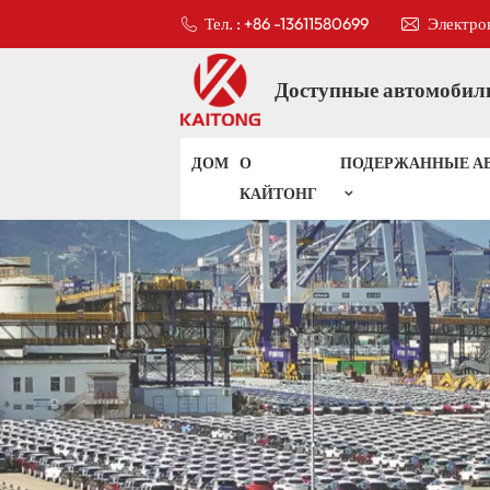
Тел. : +86 -13611580699
Электрон
Доступные автомобили
ДОМ
О
ПОДЕРЖАННЫЕ А
КАЙТОНГ