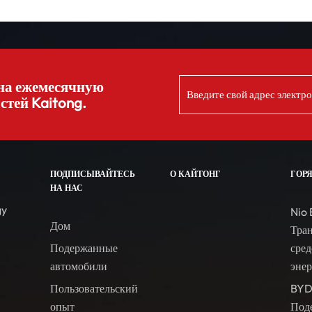
на ежемесячную
стей Kaitong.
ПОДПИСЫВАЙТЕСЬ
О КАЙТОНГ
ГОР
НА НАС
gy
Nio 
Дом
Тра
Подержанные
сред
автомобили
эне
Пользовательский
BYD
опыт
Под