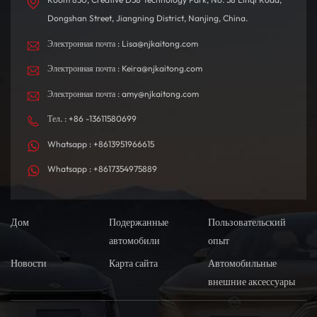
Dongshan Street, Jiangning District, Nanjing, China.
Электронная почта : Lisa@njkaitong.com
Электронная почта : Keira@njkaitong.com
Электронная почта : amy@njkaitong.com
Тел. : +86 -13611580699
Whatsapp : +8613951966615
Whatsapp : +8617354975889
Дом
Подержанные
Пользовательский
автомобили
опыт
Новости
Карта сайта
Автомобильные
внешние аксессуары