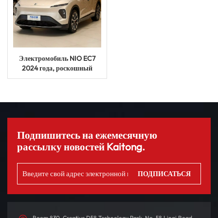
Электромобиль NIO EC7
2024 года, роскошный
автомобиль на новой
энергии, пробег 615 км,
автомобиль-внедорожник
Auto EV
Подпишитесь на ежемесячную
рассылку новостей Kaitong.
Room 830, Creative D58 Technology Park, No. 58 Linqi Road,