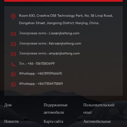
Room 830, Creative D58 Technology Park, No. 58 Linqi Road,
Dongshan Street, Jiangning District, Nanjing, China.
Электронная почта : Lisa@njkaitong.com
Электронная почта : Keira@njkaitong.com
Электронная почта : amy@njkaitong.com
Тел. : +86 -13611580699
Whatsapp : +8613951966615
Whatsapp : +8617354975889
Дом
Подержанные
Пользовательский
автомобили
опыт
Новости
Карта сайта
Автомобильные